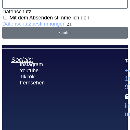
Datenschutz
Mit dem Absenden stimme ich den
Datenschutzbestimmungen
zu
Senden
Socials:
Te
Instagram
+
Youtube
TikTok
1
Fernsehen
9
E-M
i
m